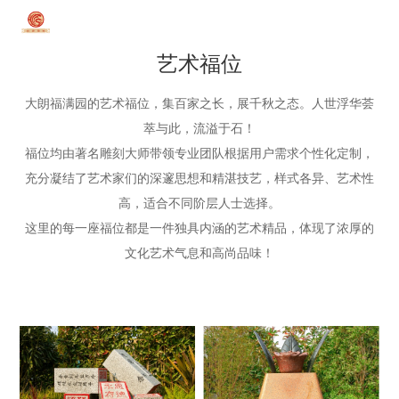
艺术福位
首页
大朗福满园的艺术福位，集百家之长，展千秋之态。人世浮华荟
萃与此，流溢于石！
关于我们
福位均
由著名雕刻大师带领
专业
团队根据用户需求个性化定制，
园区简介
充分凝结了艺术家们的深邃思想和精湛技艺，
样式各异、
艺术性
大朗福地
高，
适合不同阶层人士选择。
荣誉资质
这里的每一座福位都是一件独具内涵的艺术精品，体现了浓厚的
园区风貌
交通脉络
文化艺术气息和高尚品味！
园区VR
大朗文化
天赋地脉
业务服务
业务服务