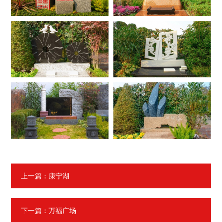
福位工艺
质量工艺
新闻动态
艺术福位
个性化定制
联系我们
联系我们
请输入关键词搜索
上一篇：康宁湖
下一篇：万福广场